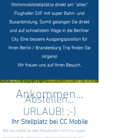
Wohnmobilstellplätze direkt am "alten"
Flughafen SXF mit super Bahn- und
Busanbindung. Somit gelangen Sie direkt
und auf schnellstem Wege in die Berliner
City. Eine bessere Ausgangsposition für
Ihren Berlin / Brandenburg Trip finden Sie
nirgens!
Wir freuen uns auf Ihren Besuch.
Ankommen...
Abstellen...
URLAUB! ;-)
Ihr Stellplatz bei CC Mobile
Bei uns stellst du bein Reisemobil nicht nur super
preiswert ab, sondern auch ganz entspannt und