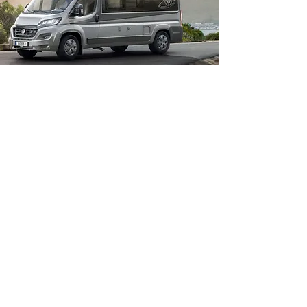
Aktuelle Preisliste 2026
Reisemobile bis
20,00 EUR
6m
25,00 EUR
Reisemobile
über 6m
© 2026 by CC Mobile GmbH